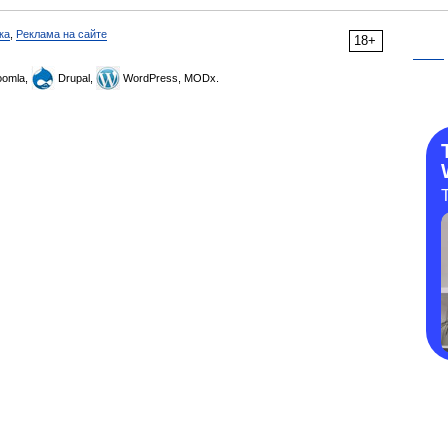
ка
,
Реклама на сайте
18+
omla,
Drupal,
WordPress, MODx.