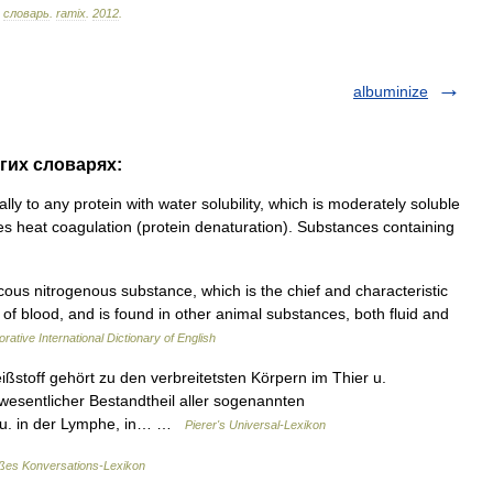
словарь
.
ramix
.
2012
.
albuminize
угих словарях:
lly to any protein with water solubility, which is moderately soluble
es heat coagulation (protein denaturation). Substances containing
cous nitrogenous substance, which is the chief and characteristic
 of blood, and is found in other animal substances, both fluid and
rative International Dictionary of English
ißstoff gehört zu den verbreitetsten Körpern im Thier u.
 wesentlicher Bestandtheil aller sogenannten
us u. in der Lymphe, in… …
Pierer's Universal-Lexikon
es Konversations-Lexikon