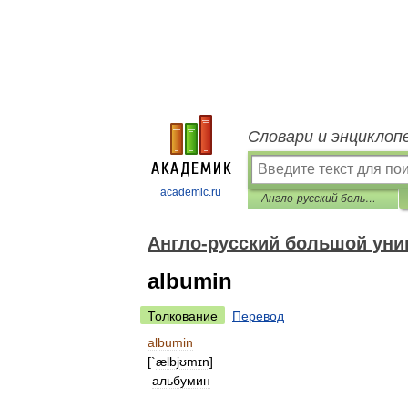
Словари и энциклоп
academic.ru
Англо-русский большой универсальный переводческий словарь
Англо-русский большой уни
albumin
Толкование
Перевод
albumin
[`
ælbjʊmɪn
]
альбумин