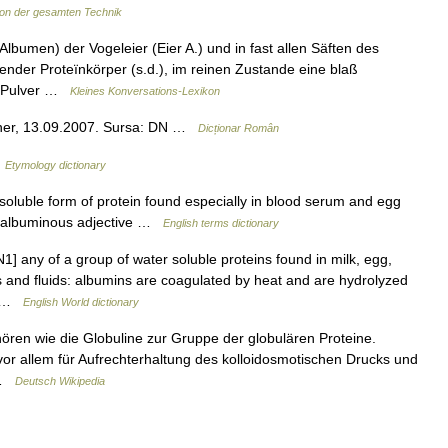
on der gesamten Technik
lbumen) der Vogeleier (Eier A.) und in fast allen Säften des
ender Proteïnkörper (s.d.), im reinen Zustande eine blaß
en Pulver …
Kleines Konversations-Lexikon
lner, 13.09.2007. Sursa: DN …
Dicționar Român
…
Etymology dictionary
luble form of protein found especially in blood serum and egg
S albuminous adjective …
English terms dictionary
1] any of a group of water soluble proteins found in milk, egg,
 and fluids: albumins are coagulated by heat and are hydrolyzed
IN …
English World dictionary
hören wie die Globuline zur Gruppe der globulären Proteine.
r allem für Aufrechterhaltung des kolloidosmotischen Drucks und
… …
Deutsch Wikipedia