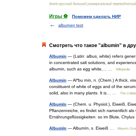
Англо
-
русский
большой
универсальный
переводческий
Игры ⚽
Поможем сделать НИР
albumen test
Смотреть что такое "albumin" в др
Albumin
— (Latin: albus, white) refers genera
in concentrated salt solutions, and experienc
albumin, such as egg white,… …
Wikipedia
Albumin
— Al*bu min, n. (Chem.) A thick, vis
constituent of white of eggs and of the serum
solid, also in many plants. It is… …
The Collabo
Albumīn
— (Chem. u. Physiol.), Eiweiß, Eiwe
Pflanzenreiche, es findet sich namentlich als
Ernährungsflüssigkeiten: so im Blute, Chyl
Albumīn
— Albumīn, s. Eiweiß …
Meyers Groß