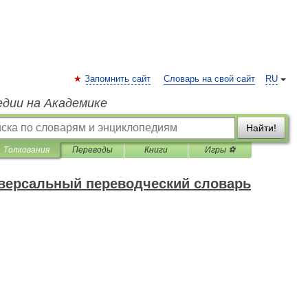
Запомнить сайт
Словарь на свой сайт
RU
едии на Академике
Найти!
Толкования
Переводы
Книги
Игры ⚽
версальный переводческий словарь