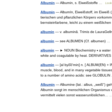
Albumin
— Albumin, s. Eiweißstoffe …
Lexik
Albumin
— Albumīn, Eiweißstoff, im Eiweiß (A
tierischen und pflanzlichen Körpers vorkomm
bernsteinfarbene, leicht zu einem weißlich
albumin
— v. albumină. Trimis de LauraGel
albumin
— see ALBUMEN (Cf. albumen) 
albumin
— ► NOUN Biochemistry ▪ a water so
white and coagulable by heat. DERIVATIVE
albumin
— [al byo͞o′min] n. [ ALBUM(EN) + IN
muscle, blood, and in many vegetable tissues
to a number of amino acids: see GLOBUL
Albumin
— Albumine (lat.: albus, „weiß“) ge
Albumin sorgt im menschlichen Organismus vo
vermittelt vielen sonst wasserunlöslichen