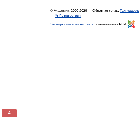
© Академик, 2000-2026
Обратная связь:
Техподдерж
👣 Путешествия
Экспорт словарей на сайты
, сделанные на PHP,
Jo
3